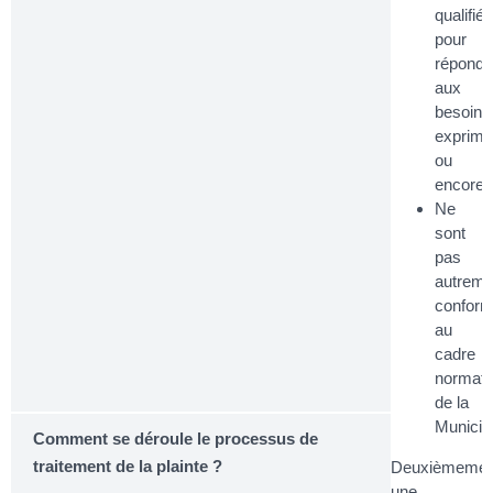
qualifiés
pour
répondr
aux
besoins
exprimé
ou
encore;
Ne
sont
pas
autreme
confor
au
cadre
normatif
de la
Municipa
Comment se déroule le processus de
traitement de la plainte ?
Deuxièmemen
une