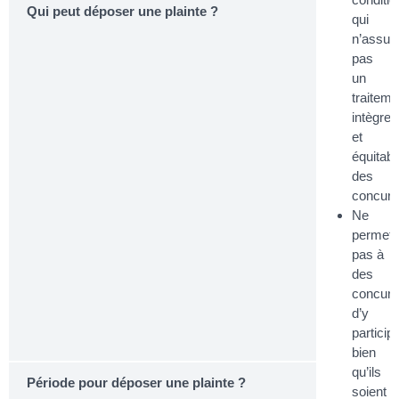
Qui peut déposer une plainte ?
qui
n’assur
pas
un
traiteme
intègre
et
équitabl
des
concurr
Ne
permett
pas à
des
concurr
d’y
particip
bien
qu’ils
Période pour déposer une plainte ?
soient