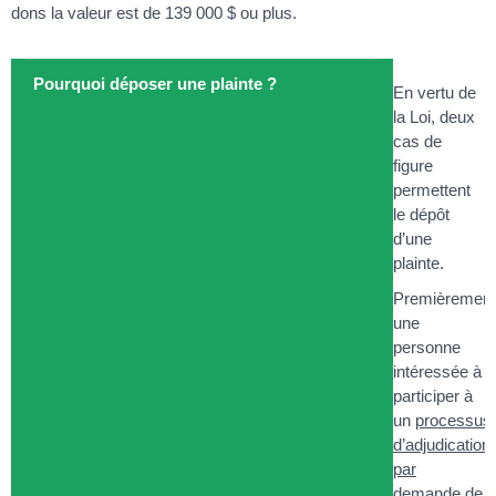
dons la valeur est de 139 000 $ ou plus.
Pourquoi déposer une plainte ?
En vertu de
la Loi, deux
cas de
figure
permettent
le dépôt
d’une
plainte.
Premièrement
une
personne
intéressée à
participer à
un
processus
d’adjudication
par
demande de