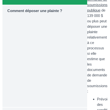
soumissions
publique
de
Comment déposer une plainte ?
139 000 $
ou plus peut
déposer une
plainte
relativement
à ce
processus
si elle
estime que
les
documents
de demande
de
soumissions
:
Prévoie
des
conditio