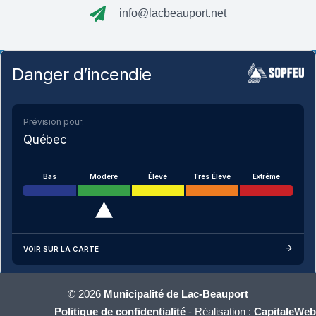
info@lacbeauport.net
Danger d’incendie
Prévision pour:
Québec
Bas
Modéré
Élevé
Très Élevé
Extrême
VOIR SUR LA CARTE
© 2026
Municipalité de Lac-Beauport
Politique de confidentialité
-
Réalisation :
CapitaleWeb