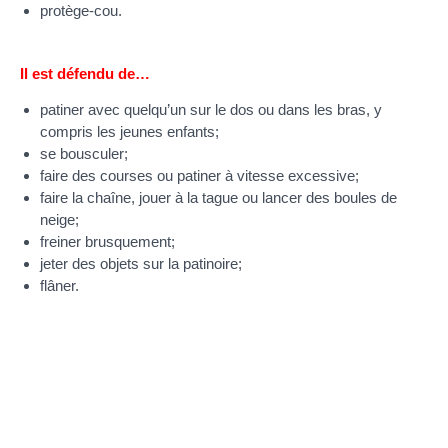
protège-cou.
Il est défendu de…
patiner avec quelqu’un sur le dos ou dans les bras, y
compris les jeunes enfants;
se bousculer;
faire des courses ou patiner à vitesse excessive;
faire la chaîne, jouer à la tague ou lancer des boules de
neige;
freiner brusquement;
jeter des objets sur la patinoire;
flâner.
Pour savoir si l’anneau de glace est ouvert :
418 849-7141