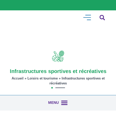
Infrastructures sportives et récréatives
Accueil
»
Loisirs et tourisme
»
Infrastructures sportives et
récréatives
Parcs et sentiers pédestres
Patinoires du parc Carrier-Chamberland
Anneau de glace sur le lac Beauport
Piste multifonctionnelle
Tennis et pickleball